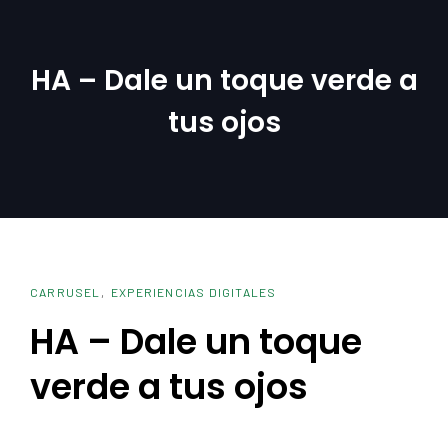
Saltar
Saltar
enlaces
a
la
HA – Dale un toque verde a
navegación
tus ojos
principal
Saltar
al
contenido
CARRUSEL
EXPERIENCIAS DIGITALES
HA – Dale un toque
verde a tus ojos